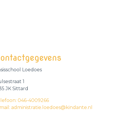
ontactgegevens
sisschool Loedoes
lsestraat 1
35 JK Sittard
lefoon: 046-4009266
mail: administratie.loedoes@kindante.nl