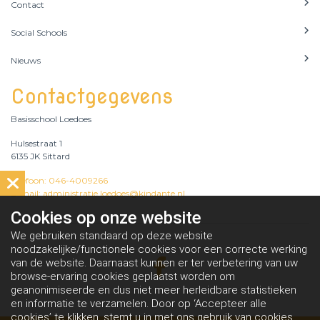
Contact
Social Schools
Nieuws
Contactgegevens
Basisschool Loedoes
Hulsestraat 1
6135 JK Sittard
Telefoon: 046-4009266
E-mail: administratie.loedoes@kindante.nl
Cookies op
onze website
We gebruiken standaard op deze website
noodzakelijke/functionele cookies voor een correcte werking
van de website. Daarnaast kunnen er ter verbetering van uw
browse-ervaring cookies geplaatst worden om
geanonimiseerde en dus niet meer herleidbare statistieken
en informatie te verzamelen. Door op ‘Accepteer alle
cookies’ te klikken, stemt u in met ons gebruik van cookies.