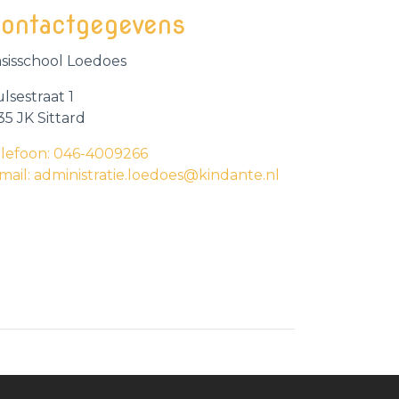
ontactgegevens
sisschool Loedoes
lsestraat 1
35 JK Sittard
lefoon: 046-4009266
mail: administratie.loedoes@kindante.nl