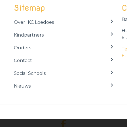
Sitemap
C
Ba
Over IKC Loedoes
Hu
Kindpartners
61
Ouders
Te
E-
Contact
Social Schools
Nieuws